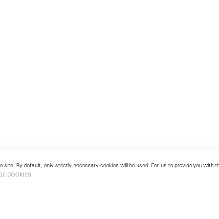
 site. By default, only strictly necessary cookies will be used. For us to provide you with
GE COOKIES