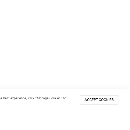
 the best experience, click “Manage Cookies” to
ACCEPT COOKIES