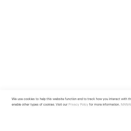
We use cookies to help this website function and to track how you interact with the
enable other types of cookies. Visit our
Privacy Policy
for more information.
MANA