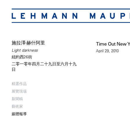
施拉澤·赫什阿里
Time Out New 
Light darkness
April 29, 2010
紐約西26街
二零一零年四月二十九日至六月十九
日
精選作品
展覽現場
新聞稿
藝術家
媒體報導