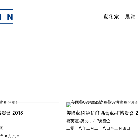
藝術家
展覽
博覽會 2018
美國藝術經銷商協會藝術博覽會 20
嘉芙蓮·奧比，A1號攤位
園
二零一八年二月二十八日至三月四日
至五月六日