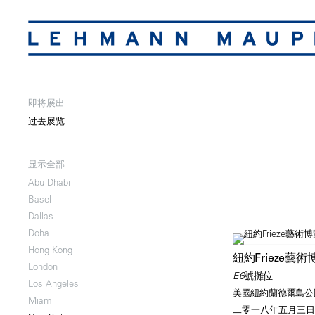
即将展出
过去展览
显示全部
Abu Dhabi
Basel
Dallas
Doha
Hong Kong
紐約Frieze藝術
London
E6號攤位
Los Angeles
美國紐約蘭德爾島公
Miami
二零一八年五月三日