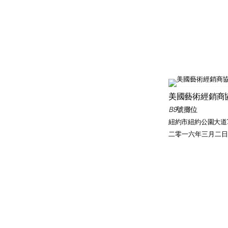
美國藝術經銷商
B9號攤位
紐約市紐約公園大道
二零一六年三月二日