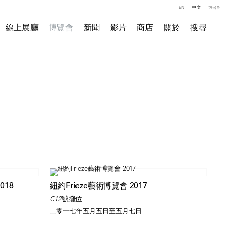
EN
中文
한국어
線上展廳
博覽會
新聞
影片
商店
關於
搜尋
18
紐約Frieze藝術博覽會 2017
C12號攤位
二零一七年五月五日至五月七日