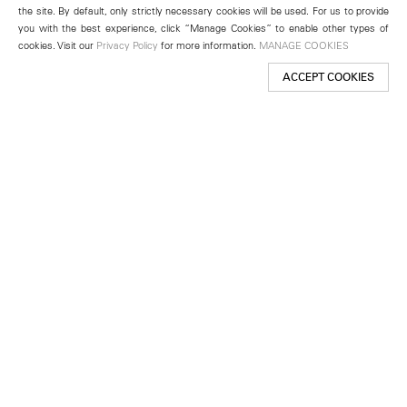
the site. By default, only strictly necessary cookies will be used. For us to provide
you with the best experience, click “Manage Cookies” to enable other types of
cookies. Visit our
Privacy Policy
for more information.
MANAGE COOKIES
ACCEPT COOKIES
New York
501 West 24th Street
New York, NY 10011
Telephone +1 212 255 2923
newyork@lehmannmaupin.com
Seoul
213 Itaewon-ro
Yongsan-gu, Seoul, Korea 04349
Telephone +82 2 725 0094
seoul@lehmannmaupin.com