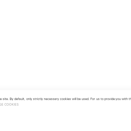
 site. By default, only strictly necessary cookies will be used. For us to provide you with
GE COOKIES