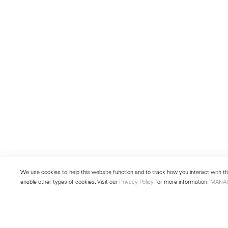
We use cookies to help this website function and to track how you interact with the
enable other types of cookies. Visit our
Privacy Policy
for more information.
MANA