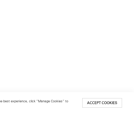
 the best experience, click “Manage Cookies” to
ACCEPT COOKIES