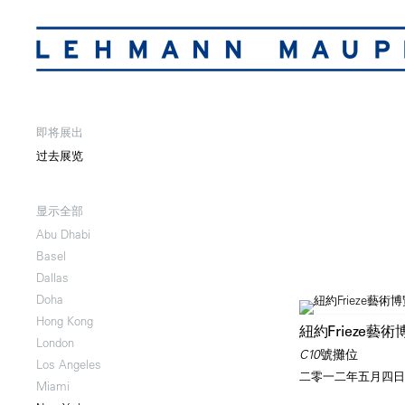
即将展出
过去展览
显示全部
Abu Dhabi
Basel
Dallas
Doha
Hong Kong
紐約Frieze藝
London
C10號攤位
Los Angeles
二零一二年五月四日
Miami