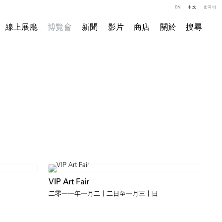
EN
中文
한국어
線上展廳
博覽會
新聞
影片
商店
關於
搜尋
VIP Art Fair
二零一一年一月二十二日至一月三十日