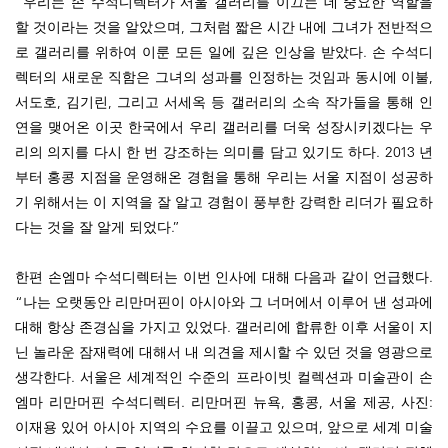
“우리는 손 수석디렉터가 서울 갤러리를 이끄는 데 중요한 역할을
할 것이라는 것을 알았으며, 그처럼 짧은 시간 내에 그녀가 전반적으
로 갤러리를 위하여 이룬 모든 일에 깊은 인상을 받았다. 손 수석디
렉터의 새로운 직함은 그녀의 성과를 인정하는 것임과 동시에 이불,
서도호, 김기린, 그리고 서세옥 등 갤러리의 소속 작가들을 통해 인
연을 맺어온 이곳 한국에서 우리 갤러리를 더욱 성장시키겠다는 우
리의 의지를 다시 한 번 강조하는 의미를 담고 있기도 하다. 2013 년
부터 홍콩 지점을 운영해온 경험을 통해 우리는 서울 지점이 성공하
기 위해서는 이 지역을 잘 알고 경험이 풍부한 강력한 리더가 필요하
다는 것을 잘 알게 되었다.”
한편 손엠마 수석디렉터는 이번 인사에 대해 다음과 같이 언급했다.
“나는 오랫동안 리만머핀이 아시아와 그 너머에서 이루어 낸 성과에
대해 항상 존경심을 가지고 있었다. 갤러리에 합류한 이후 서울이 지
닌 놀라운 잠재력에 대해서 내 의견을 제시할 수 있던 것을 영광으로
생각한다. 서울은 세계적인 수준의 프라이빗 컬렉션과 미술관이 손
엠마 리만머핀 수석디렉터. 리만머핀 뉴욕, 홍콩, 서울 제공, 사진:
이재용 있어 아시아 지역의 수요를 이끌고 있으며, 앞으로 세계 미술