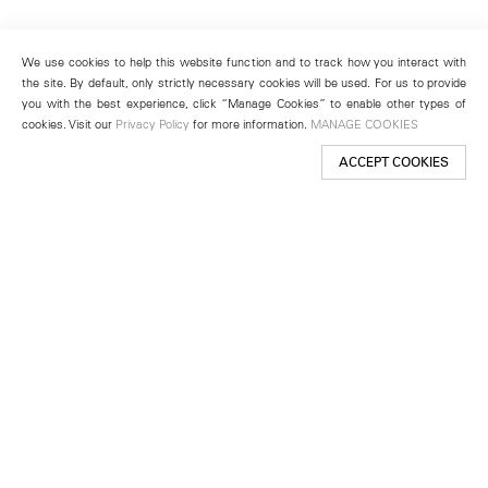
We use cookies to help this website function and to track how you interact with
the site. By default, only strictly necessary cookies will be used. For us to provide
you with the best experience, click “Manage Cookies” to enable other types of
cookies. Visit our
Privacy Policy
for more information.
MANAGE COOKIES
ACCEPT COOKIES
New York
501 West 24th Street
New York, NY 10011
Telephone +1 212 255 2923
newyork@lehmannmaupin.com
Seoul
213 Itaewon-ro