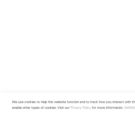
We use cookies to help this website function and to track how you interact with the
enable other types of cookies. Visit our
Privacy Policy
for more information.
MANA