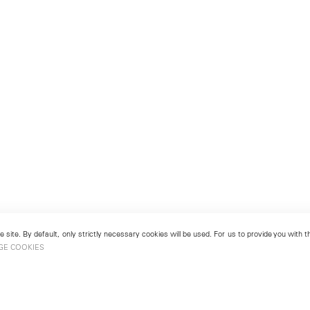
 site. By default, only strictly necessary cookies will be used. For us to provide you with
GE COOKIES