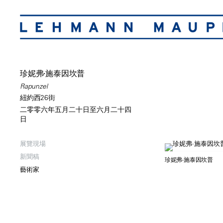
珍妮弗·施泰因坎普
Rapunzel
紐約西26街
二零零六年五月二十日至六月二十四
日
展覽現場
新聞稿
珍妮弗·施泰因坎普
藝術家