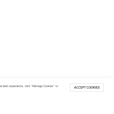
 the best experience, click “Manage Cookies” to
ACCEPT COOKIES