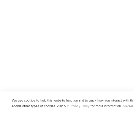
We use cookies to help this website function and to track how you interact with the
enable other types of cookies. Visit our
Privacy Policy
for more information.
MANA