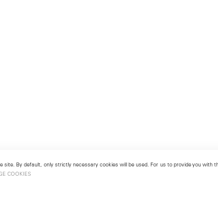
 site. By default, only strictly necessary cookies will be used. For us to provide you with
GE COOKIES