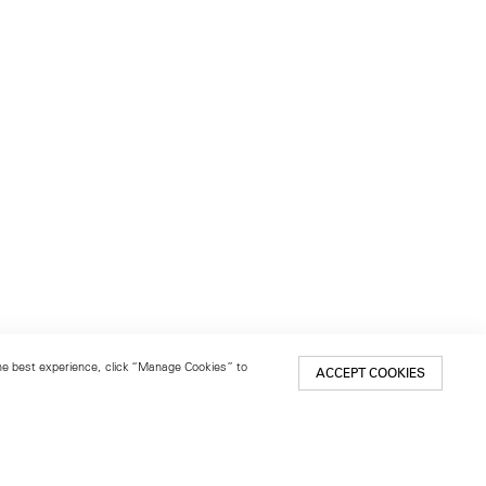
 the best experience, click “Manage Cookies” to
ACCEPT COOKIES