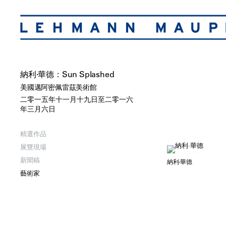
納利·華德：Sun Splashed
美國邁阿密佩雷茲美術館
二零一五年十一月十九日至二零一六
年三月六日
精選作品
展覽現場
新聞稿
納利·華德
藝術家