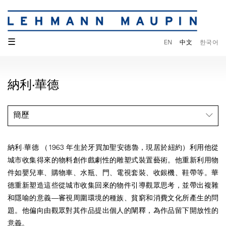
☰
EN
中文
한국어
納利·華德
簡歷
納利·華德 （1963 年生於牙買加聖安德魯，現居於紐約）利用他從
城市收集得來的物料創作戲劇性的雕塑式裝置藝術。他重新利用物
件如嬰兒車、購物車、水瓶、門、電視套裝、收銀機、鞋帶等。華
德重新塑造這些從城市收集回來的物件引導觀眾思考，並帶出複雜
和隱喻的意義—審視周圍環境的種族、貧窮和消費文化所產生的問
題。他偏向由觀眾對其作品提出個人的闡釋，為作品留下開放性的
意義。