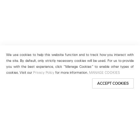
We use cookies to help this website function and to track how you interact with
the site. By default, only strictly necessary cookies will be used. For us to provide
you with the best experience, click “Manage Cookies” to enable other types of
cookies. Visit our
Privacy Policy
for more information.
MANAGE COOKIES
ACCEPT COOKIES
New York
501 West 24th Street
New York, NY 10011
Telephone +1 212 255 2923