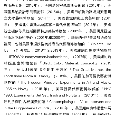
恩斯基金會（2016年）、美國邁阿密佩雷斯美術館（2015年）、美
國薩凡納設計學院藝術館（2015年）、美國巴頓魯治路易斯安那州
立大學藝術博物館（2014年）、美國費城紡織工房美術館（2011
年）、美國北亞當斯馬薩諸塞州當代藝術博物館（2011年）、美國
波士頓伊莎貝拉斯圖爾特加德納博物館（2002年）、美國明尼亞波
利斯沃克藝術中心（2001年和2000年）。華德的作品曾參加過多個
群展，包括美國康涅狄格奧德裏當代藝術博物館的 「 Objects Like
Us」（即將展出，2018年至2019年）、美國紐約巴裏奧博物館的
「UPTOWN: nastywomen/badhombres」（2017年）、美國紐約哈
林區畫室博物館的「Black: Color, Material, Concept」（2015
年）、意大利米蘭那不勒斯王宮的「The Great Mother, the
Fondazione Nicola Trussardi」（2015年）、美國芝加哥當代藝術博
物館的「The Freedom Principle: Experiments in Art and Music,
1965 to Now」（2015 年）、美國新當代藝術博物館的「NYC
1993: Experimental Jet Set, Trash and No Star」（2013年）、美國
紐約所羅門古根漢美術館「Contemplating the Void: Interventions
in the Guggenheim Rotunda」（2010年）、美國紐約惠特尼雙年展
（2006年）、德國第 11 屆卡塞爾文獻展（2003年）。華德的作品