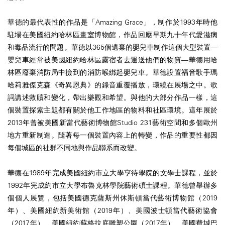
華德的最代表性的作品是「Amazing Grace」，制作於1993年時他
駐場在美國紐約哈林區畫室博物館，作品回應早期九十年代愛滋病
和毒品流行的問題。華德以365個遺棄的嬰兒車制作這個大型裝置—
嬰兒車經常被美國紐約哈林區露宿者去運送他們的物質—華德用哈
林區廢棄消防局中撿到的消防喉綁起嬰兒車。華德設置福音歌手瑪
哈莉雅傑克森《奇異恩典》的錄音重覆播放，環繞在展場之中。歌
詞講述救贖和變化，帶出樂觀和希望。與他的大部分作品一樣，這
個裝置探索主題都有關於他工作地區的物料和社區環境。這年展於
2013年曾被美國新當代藝術博物館Studio 231藝術空間和多個歐州
地方重新制造。隨著每一個裝置內容上的轉變，作品的重要性都因
每個城區的社群不同地與作品聯系而改變。
華德在1989年完成美國紐約市立大學亨待學院的文學士課程，並於
1992年完成約市立大學布魯克林學院藝術碩士課程。華德曾舉辦多
個個人展覽，包括美國德克薩斯州休斯頓當代藝術博物館（2019
年）、美國紐約新美術館（2019年）、美國波士頓當代藝術協會
（2017年）、美國紐約蘇格拉底雕塑公園（2017年）、美國費城巴