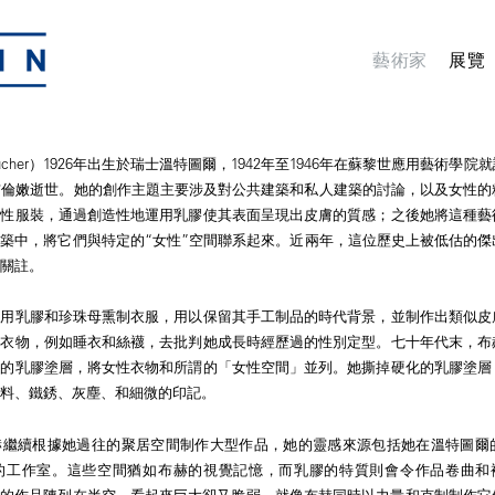
藝術家
展覽
 Bucher）1926年出生於瑞士溫特圖爾，1942年至1946年在蘇黎世應用藝術學
士布倫嫩逝世。她的創作主題主要涉及對公共建築和私人建築的討論，以及女性
女性服裝，通過創造性地運用乳膠使其表面呈現出皮膚的質感；之後她將這種藝
築中，將它們與特定的“女性”空間聯系起來。近兩年，這位歷史上被低估的傑
關註。
赫用乳膠和珍珠母熏制衣服，用以保留其手工制品的時代背景，並制作出類似皮
性衣物，例如睡衣和絲襪，去批判她成長時經歷過的性別定型。七十年代末，布
性的乳膠塗層，將女性衣物和所謂的「女性空間」並列。她撕掉硬化的乳膠塗層
料、鐵銹、灰塵、和細微的印記。
赫繼續根據她過往的聚居空間制作大型作品，她的靈感來源包括她在溫特圖爾
工作室。這些空間猶如布赫的視覺記憶，而乳膠的特質則會令作品卷曲和褪色。
) 」系列的作品陳列在半空，看起來巨大卻又脆弱，就像布赫同時以力量和克制制作