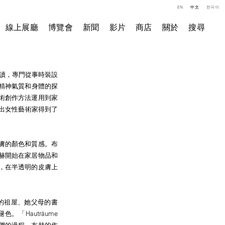
EN
中文
한국어
線上展廳
博覽會
新聞
影片
商店
關於
搜尋
院就讀，專門從事時裝設
的精神氣質和身體的探
術創作方法運用到家
出女性藝術家得到了
膚的顏色和質感。布
赫開始在家居物品和
，在半透明的皮膚上
的祖屋、她父母的書
「Hauträume
它們的過程。布赫的作