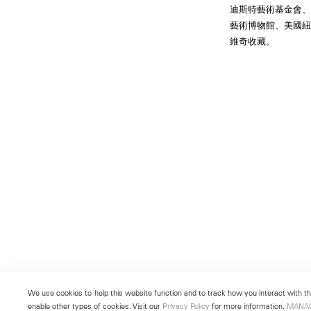
迪斯特藝術基金會
藝術博物館、美國紐
維奇收藏。
We use cookies to help this website function and to track how you interact with the
enable other types of cookies. Visit our
Privacy Policy
for more information.
MANA