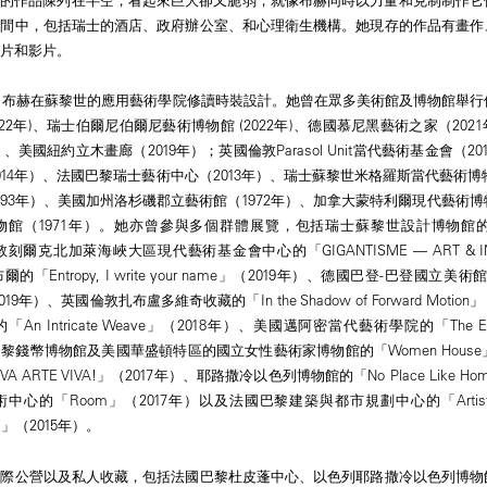
空間中，包括瑞士的酒店、政府辦公室、和心理衛生機構。她現存的作品有畫作
片和影片。
6年間，布赫在蘇黎世的應用藝術學院修讀時裝設計。她曾在眾多美術館及博物館舉
022年)、瑞士伯爾尼伯爾尼藝術博物館 (2022年)、德國慕尼黑藝術之家（2021
19年）、美國紐約立木畫廊（2019年）；英國倫敦Parasol Unit當代藝術基金會（
14年）、法國巴黎瑞士藝術中心（2013年）、瑞士蘇黎世米格羅斯當代藝術博物
93年）、美國加州洛杉磯郡立藝術館（1972年）、加拿大蒙特利爾現代藝術博物
（1971年）。她亦曾參與多個群體展覽，包括瑞士蘇黎世設計博物館的「Texti
刻爾克北加萊海峽大區現代藝術基金會中心的「GIGANTISME — ART & IND
Entropy, I write your name」（2019年）、德國巴登-巴登國立美術館的「
na」（2019年）、英國倫敦扎布盧多維奇收藏的「In the Shadow of Forward Moti
 Intricate Weave」（2018年）、美國邁阿密當代藝術學院的「The Every
巴黎錢幣博物館及美國華盛頓特區的國立女性藝術家博物館的「Women House」
 ARTE VIVA!」（2017年）、耶路撒冷以色列博物館的「No Place Like H
的「Room」（2017年）以及法國巴黎建築與都市規劃中心的「Artists and A
ions」（2015年）。
國際公營以及私人收藏，包括法國巴黎杜皮蓬中心、以色列耶路撒冷以色列博物