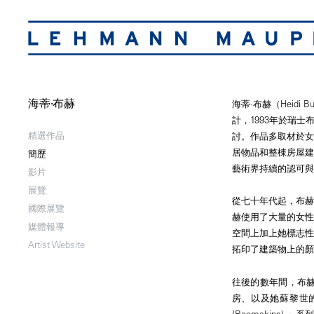
海蒂·布赫
海蒂·布赫（Heidi
計，1993年於瑞
精選作品
討。作品多取材於
居物品和整棟房屋建
簡歷
藝術界持續的認可與
影片
展覽
從七十年代起，布
國際展覽
赫使用了大量的女
媒體報導
空間上加上她標志
Artist Website
拓印了建築物上的顏
往後的數年間，布
房、以及她蘇黎世的
(Roomskins