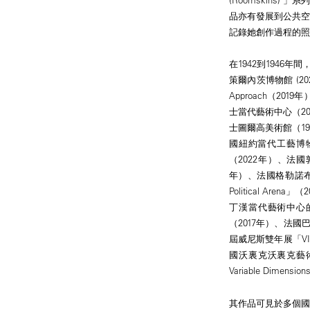
品亦有發展到公共
記錄她創作過程的照
在1942到194
策爾內茨博物館 (2
Approach（20
士當代藝術中心（20
士圖爾高美術館（19
國紐約當代工藝博物館
（2022年）、法國敦
年）、法國格勒諾布爾的「
Political Are
丁漢當代藝術中心的「An
（2017年）、法國
屆威尼斯雙年展「VIVA
國沃裏克沃裏克藝術中心
Variable Dimens
其作品可見於多個