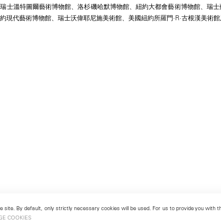
、瑞士溫特圖爾藝術博物館、洛杉磯哈默博物館、紐約大都會藝術博物館、瑞士
約現代藝術博物館、瑞士沃偉耶尼施美術館、美國紐約所羅門·R·古根漢美術
 site. By default, only strictly necessary cookies will be used. For us to provide you with
GE COOKIES