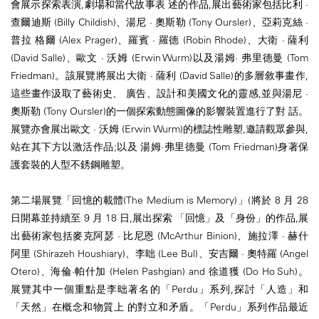
會展示探索表演,劇場和當代故事表 述的作品,展出藝術家包括比利 ·
查爾迪斯 (Billy Childish)、湯尼 · 奧斯勒 (Tony Oursler)、亞莉克絲 ·
普拉 格爾 (Alex Prager)、羅賓 · 羅德 (Robin Rhode)、大衛 · 薩利
(David Salle)、歐文 · 沃姆 (Erwin Wurm)以及湯姆· 弗里德曼 (Tom
Friedman)。該展覽將展出大衛 · 薩利 (David Salle)的多層敘事畫作,
這些畫作汲取了藝術史、 廣告、設計和美國文化的靈感,並與湯尼 ·
奧斯勒 (Tony Oursler)的一個探索動態圖像的影響裝置進行了對 話。
展覽亦會展出歐文 · 沃姆 (Erwin Wurm)的標誌性雕塑,邀請觀眾參與,
站在其下方以激活作品;以及 湯姆·弗里德曼 (Tom Friedman)身著保
護套裝的人型不銹鋼雕塑。
第二場展覽「回憶的載體(The Medium is Memory)」(將於 8 月 28
日開幕並持續至 9 月 18 日,展出探索 「回憶」及「身份」的作品,展
出藝術家包括麥克阿瑟 · 比尼恩 (McArthur Binion)、施拉澤 · 赫什
阿里 (Shirazeh Houshiary)、李昢 (Lee Bul)、安吉爾 · 奧特羅 (Angel
Otero)、海倫·帕什加 (Helen Pashgian) and 徐道獲 (Do Ho Suh)。
展覽其中一個重點是李昢著名的「Perdu」系列,探討「人造」和
「天然」在概念和物質上 的對立和矛盾。「Perdu」系列作品最近