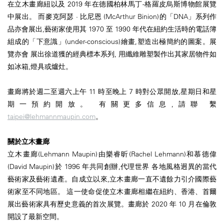
在立木畫廊紐以及 2019 年在德國柏林馬丁-格羅皮烏斯博物館展覽
中展出。 而麥克阿瑟 · 比尼恩 (McArthur Binion)的「DNA」系列作
品亦會展出,藝術家使用其 1970 至 1990 年代在紐約生活時的電話簿
組成的「下意識」(under-conscious)繪畫,塑造出極簡約的圖案。展
覽亦會 展出徐道獲的經典標本系列, 用纖維雕塑製作出其家居物件如
如冰箱,燈具或爐灶。
畫廊將於週二至週六上午 11 時至晚上 7 時對公眾開放,星期日和星
期一預約開放。 有關更多信息,請聯 繫
taipei@lehmannmaupin.com
。
關於立木畫廊
立木畫廊(Lehmann Maupin)由樂睿昕(Rachel Lehmann)和慕德偉
(David Maupin)於 1996 年共同創辦,代理世界 各地風格迥異的當代
藝術家及藝術遺產。自成立以來,立木畫廊一直不遺餘力引介國際藝
術家至不同地區。 這一使命促使立木畫廊相繼在紐約、香港、首爾
展出藝術家具有歷史意義的首次展覽。畫廊於 2020 年 10 月在倫敦
開設了最新空間。