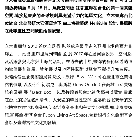
立木畫廊榮幸宣布將於台北大安區開設季度性展覽空間,於 8 月 3 日
開放持續至 9 月 18 日。展覽空間標 誌著畫廊在台北的第一個實體
空間,連接起畫廊的全球規劃與充滿活力的地區文化。立木畫廊台北
位於台 北金普頓大安酒店地下,由上海建築師 Neri&Hu 設計, 畫廊將
在此季度性空間策劃兩個展覽。
立木畫廊於 2013 首次立足香港,並成為最早進入亞洲市場的西方畫
廊之一。此後,畫廊擴展到韓國,並 於 2017 年在首爾開設另一空間,以
及活躍參與北京與上海的活動。在過去的十年,畫廊的藝術家透過博
物館個展和群展、雙年展以及地區性藝術博覽會不斷提升知名度。
緊隨兩個重要美術館展覽,歐文 · 沃姆 (Erwin Wurm) 在臺北市立美術
館的個展;以及今年初湯尼 · 奧斯勒 (Tony Oursler) 在高雄市立美術
館的回顧 展「Black Box」,以及持續參與台北當代藝術博覽會,畫廊
在台北的定位逐漸清晰。大安區的季度性空間 坐落於台北繁華的文
化博物館住宅和商業中心,鄰近商業畫廊和主要文化機構,如:忠泰美術
館,富邦藝 術基金會 Fubon Living Art Space,台新銀行文化藝術基金
會以及臺灣當代文化實驗場。