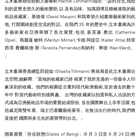
立木畫廊聯合始創人樂睿昕(Rachel Lehmann)指出:「談到台北,我想
到的是歷史悠久的藝術贊助,以 及有品味、知識淵博且積極進取的藝
術品收藏家。慕德偉 (David Maupin) 和我希望介紹畫廊藝術家到此
地, 打開圍繞創意交流的對話。在我們 25 年的歷史中,立木畫廊為許
多藝術家在亞洲舉辦了首次展覽,包括 嘉芙蓮·奧比 (Catherine
Opie)、瑪麗蓮·敏特 (Marilyn Minter),卡德·阿提亞 (Kader Attia),特雷
西塔·費爾南德 斯 (Teresita Fernández)和納利 · 華德 (Nari Ward)。
」
立木畫廊香港總監田鎧如 (Shasha Tittmann) 將統籌是此立木畫廊台
北空間,她解釋:「當地的收藏家已經 積累了我所見過的一些最令人印
象深刻的收藏。他們的範圍從古董到現代歐洲藝術,並於過去的數十
年中 對當代藝術特別感興趣。 台灣的收藏家以拍賣和私人洽談的方
式成為亞洲藝術品市場的重要組成部份, 並在國際舞台上非常活躍,包
括威尼斯雙年展、瑞士巴塞爾藝術展等。在無法出行的時代,我們將
直接把 國際和多元化的展覽帶到台北。」
開幕展覽「存在狀態(States of Being)」(8 月 3 日至 8 月 24 日)將