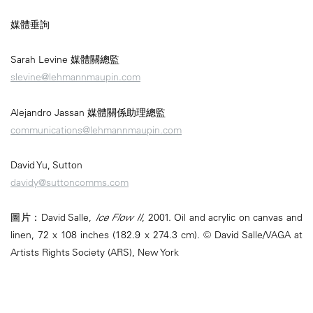
媒體垂詢
Sarah Levine 媒體關總監
slevine@lehmannmaupin.com
Alejandro Jassan 媒體關係助理總監
communications@lehmannmaupin.com
David Yu, Sutton
davidy@suttoncomms.com
圖片：David Salle,
Ice Flow II
, 2001. Oil and acrylic on canvas and
linen, 72 x 108 inches (182.9 x 274.3 cm). © David Salle/VAGA at
Artists Rights Society (ARS), New York