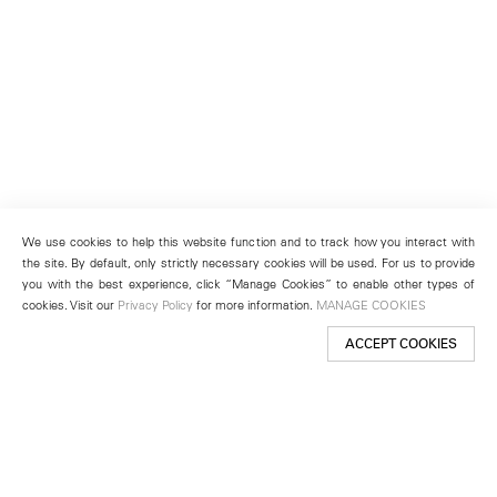
We use cookies to help this website function and to track how you interact with
the site. By default, only strictly necessary cookies will be used. For us to provide
you with the best experience, click “Manage Cookies” to enable other types of
cookies. Visit our
Privacy Policy
for more information.
MANAGE COOKIES
ACCEPT COOKIES
New York
501 West 24th Street