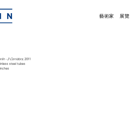
藝術家
展覽
, 2011
lin - 3 Corridors
inless steel tubes
 inches