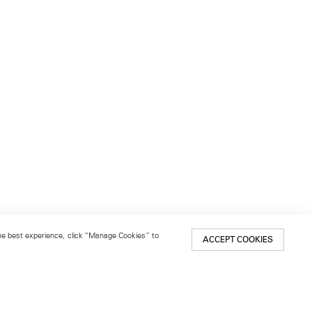
 the best experience, click “Manage Cookies” to
ACCEPT COOKIES