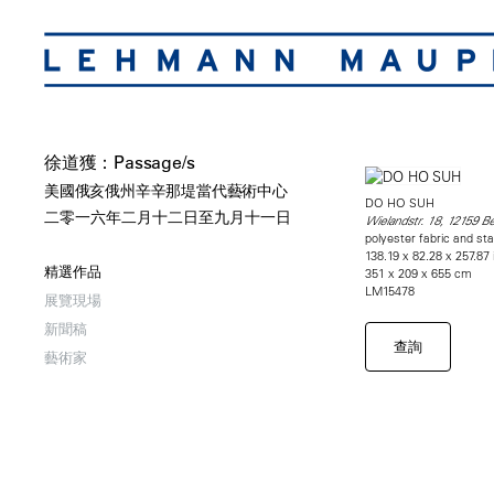
徐道獲：Passage/s
美國俄亥俄州辛辛那堤當代藝術中心
DO HO SUH
二零一六年二月十二日至九月十一日
Wielandstr. 18, 12159 Ber
polyester fabric and sta
138.19 x 82.28 x 257.87
精選作品
351 x 209 x 655 cm
LM15478
展覽現場
新聞稿
查詢
藝術家