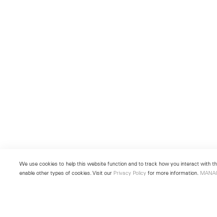
We use cookies to help this website function and to track how you interact with the
enable other types of cookies. Visit our
Privacy Policy
for more information.
MANA