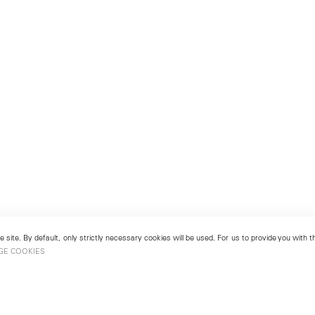
 site. By default, only strictly necessary cookies will be used. For us to provide you with
GE COOKIES