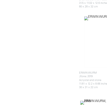
31.5 x 11.02 x 12.6 inch
80 x 28 x 32 cm
ERWIN WURM
, 2019
Stone
Acrystal and stone
11.81 x 12.2 x 8.66 inch
30 x 31 x 22 cm