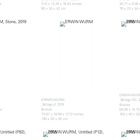
es
31.5 x 13.39 x 16.54 inches
30.71 x 9.06 
80 x 34 x 42 cm
78 x 23 x 44
ERWIN WU
ERWIN WURM
, 
Tall bag YSL
, 2019
Tall bag G
Bronze
es
Bronze
59.06 x 15.75
70.87 x 19.69 x 17.72 inches
150 x 40 x 25
180 x 50 x 45 cm