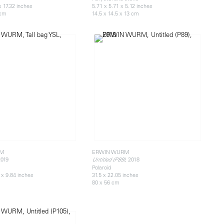
x 17.32 inches
5.71 x 5.71 x 5.12 inches
 cm
14.5 x 14.5 x 13 cm
RM
ERWIN WURM
2019
, 2018
Untitled (P89)
Polaroid
 x 9.84 inches
31.5 x 22.05 inches
80 x 56 cm