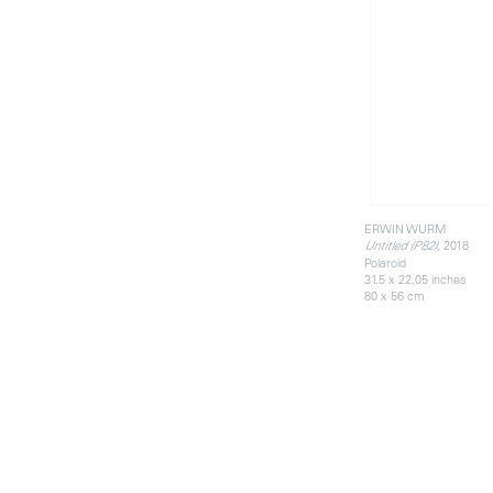
ERWIN WURM
, 2018
Untitled (P82)
Polaroid
31.5 x 22.05 inches
80 x 56 cm