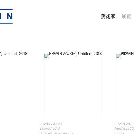
藝術家
展覽
ERWIN WURM
ERWIN WU
, 2018
, 
Untitled
Head (Lips)
Brushed aluminum cast
Bronze