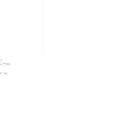
RM
, 2018
5)
inches