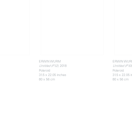
ERWIN WURM
ERWIN WU
, 2018
Untitled (P12)
Untitled (P10
Polaroid
Polaroid
31.5 x 22.05 inches
31.5 x 22.05 
80 x 56 cm
80 x 56 cm