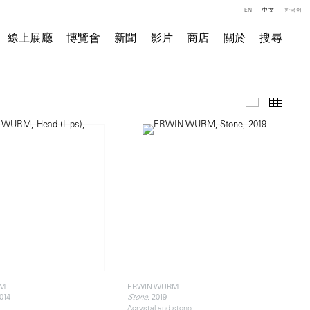
EN
中文
한국어
線上展廳
博覽會
新聞
影片
商店
關於
搜尋
精選作品
小图
RM
ERWIN WURM
2014
, 2019
Stone
Acrystal and stone