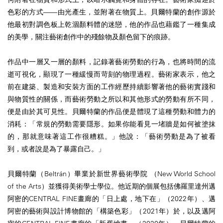
色彩的方式——由光產生，並附著在物質上。貝爾特蘭的創作源於
他最初對調色板上乾涸顏料體的迷戀，他的作品也藉鑑了一種集成
的美學，關注藝術創作中的殘餘物及顏色留下的痕跡。
作品中一層又一層的顏料，記錄著藝術勞動的行為，也將時間的流
逝可視化，顯現了一種緩慢而苛刻的物理過程。藝術家表示，他之
前在建築、製造和安裝方面的工作經歷持續影響著他的藝術實踐和
與物質性的關係，而藝術勞動之所以和其他形式的勞動有所不同，
便是由於其可見性。貝爾特蘭的作品便是體現了這種勞動和體力的
消耗：「常規的勞動需要隱形。如果你能看見一堵牆是如何被塗抹
的，那就意味著這工作很糟糕。」他說：「藝術勞動是為了被看
到，或者說是為了暴露自己。」
貝爾特蘭（Beltrán）畢業於新世界藝術學院 （New World School
of the Arts）並獲得美術學士學位。他近期的個展包括佛羅里達州邁
阿密的CENTRAL FINE畫廊的「日上處，地下在」（2022年）、邁
阿密的藝術與設計博物館的「構築色彩」（2021年）於，以及邁阿