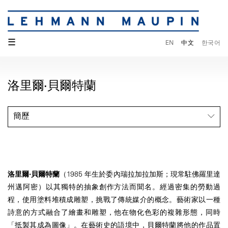
☰
EN
中文
한국어
洛里爾·貝爾特蘭
簡歷
洛里爾·貝爾特蘭
（1985 年生於委內瑞拉加拉加斯；現常駐佛羅里達
州邁阿密）以其獨特的抽象創作方法而聞名。經過密集的勞動過
程，使用塗料堆積成雕塑，挑戰了傳統媒介的概念。藝術家以一種
詩意的方式融合了繪畫和雕塑，他在物化色彩的複雜形態，同時
「抵製其成為圖像」。在藝術史的語境中，貝爾特蘭將他的作品置