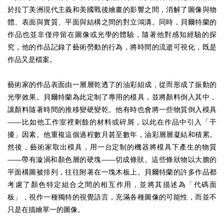
於拉丁美洲現代主義和美國戰後繪畫的影響之間，消解了圖像與物
體、表面與實質、平面與結構之間的對立鴻溝。同時，貝爾特蘭的
作品也並非僅停留在圖像或光學的體驗，隨著他對感知經驗的探
究，他的作品記錄了藝術勞動的行為，將時間的流逝可視化，既是
作品又是檔案。
藝術家的作品表面由一層層乾透了的油彩組成，從而形成了振動的
光學效果。貝爾特蘭為此定制了專用的模具，並將顏料倒入其中，
讓顏料隨著時間的推移變硬變乾。他有時也會將一些物質倒入模具
——比如他工作室裡剩餘的材料或碎屑，以此在作品中引入「干
擾」因素。他重複這個過程數月甚至數年，油彩層層凝結和積累。
然後，藝術家取出模具，用一台定制的機器將模具下產生的物質
——帶有漩渦和顏色層的硬塊——切成條狀。這些條狀物以大膽的
平面構圖被排列，往往附著在一塊木板上。貝爾特蘭的許多作品都
考慮了顏色特定組合之間的相互作用，並將其描述為「代碼面
板」，視作一種獨特的視覺語言，充滿各種圖像的可能性，而並不
只是在描繪單一的圖像。