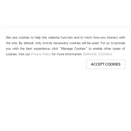
We use cookies to help this website function and to track how you interact with
the site. By default, only strictly necessary cookies will be used. For us to provide
you with the best experience, click “Manage Cookies” to enable other types of
cookies. Visit our
Privacy Policy
for more information.
MANAGE COOKIES
ACCEPT COOKIES
New York
501 West 24th Street
New York, NY 10011
Telephone +1 212 255 2923
newyork@lehmannmaupin.com