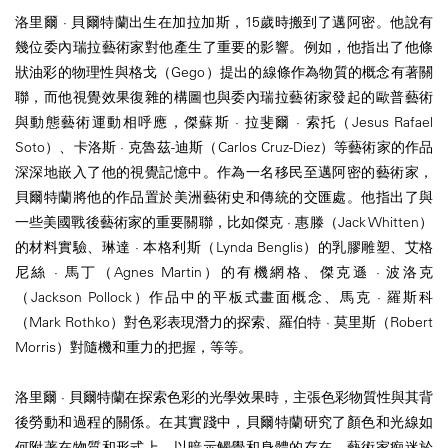
洛里爾 · 貝爾特蘭出生在加拉加斯，15歲時搬到了邁阿密。他說有
幾位委內瑞拉藝術家對他產生了重要的影響。例如，他指出了他條
狀油彩的物理性與格戈（Gego）提出的線條作為物質的概念有著關
聯，而他視覺效果復雜的構圖也與委內瑞拉藝術家發起的歐普藝術
與動態藝術運動相呼應，傑蘇斯 · 拉斐爾 · 索托（Jesus Rafael
Soto）、卡洛斯 · 克魯茲-迪斯（Carlos Cruz-Diez）等藝術家的作品
深深地嵌入了他的視覺記憶中。作為一名移民至邁阿密的藝術家，
貝爾特蘭將他的作品置於美洲藝術史和傳統的交匯處。他指出了與
一些美國戰後藝術家的重要關聯，比如傑克 · 惠滕（Jack Whitten）
的材料實驗、琳達 · 本格利斯（Lynda Benglis）的乳膠雕塑、艾格
尼絲 · 馬丁（Agnes Martin）的有機網格、傑克遜 · 波洛克
（Jackson Pollock）作品中的平板式畫面概念、馬克 · 羅斯科
（Mark Rothko）對色彩表現潛力的探索、羅伯特 · 莫里斯（Robert
Morris）對隨機和重力的把握，等等。
洛里爾 · 貝爾特蘭在探索色彩的光學效果時，主張色彩物質性與其背
後勞動和過程的關係。在其實踐中，貝爾特蘭研究了顏色和光線如
何附著在物質和形式上，以暗示觸覺和身體的存在。藝術家痴迷於