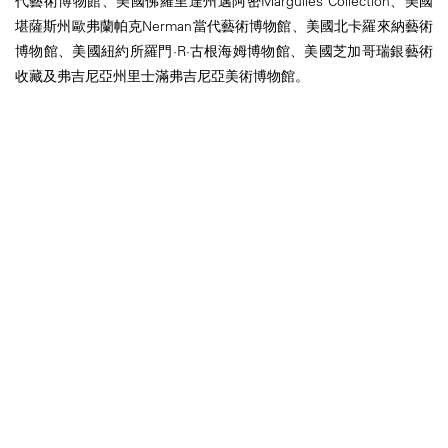
代藝術博物館、美國佛羅里達州邁阿密Margulies Collection、美國
堪薩斯州歐弗蘭帕克Nerman當代藝術博物館、美國北卡羅來納藝術
博物館、美國紐約所羅門·R·古根海姆博物館、美國芝加哥瑞銀藝術
收藏及弗吉尼亞州里士滿弗吉尼亞美術博物館。