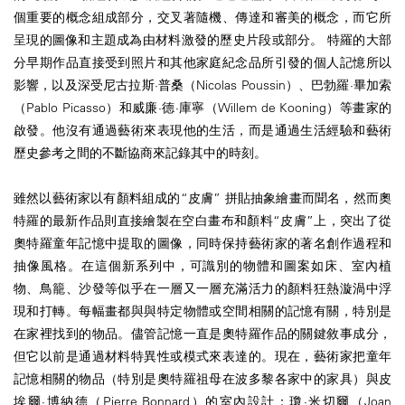
個重要的概念組成部分，交叉著隨機、傳達和審美的概念，而它所
呈現的圖像和主題成為由材料激發的歷史片段或部分。 特羅的大部
分早期作品直接受到照片和其他家庭紀念品所引發的個人記憶所以
影響，以及深受尼古拉斯·普桑（Nicolas Poussin）、巴勃羅·畢加索
（Pablo Picasso）和威廉·德·庫寧（Willem de Kooning）等畫家的
啟發。他沒有通過藝術來表現他的生活，而是通過生活經驗和藝術
歷史參考之間的不斷協商來記錄其中的時刻。
雖然以藝術家以有顏料組成的“皮膚” 拼貼抽象繪畫而聞名，然而奧
特羅的最新作品則直接繪製在空白畫布和顏料“皮膚”上，突出了從
奧特羅童年記憶中提取的圖像，同時保持藝術家的著名創作過程和
抽像風格。在這個新系列中，可識別的物體和圖案如床、室內植
物、鳥籠、沙發等似乎在一層又一層充滿活力的顏料狂熱漩渦中浮
現和打轉。每幅畫都與與特定物體或空間相關的記憶有關，特別是
在家裡找到的物品。儘管記憶一直是奧特羅作品的關鍵敘事成分，
但它以前是通過材料特異性或模式來表達的。現在，藝術家把童年
記憶相關的物品（特別是奧特羅祖母在波多黎各家中的家具）與皮
埃爾·博納德（Pierre Bonnard）的室內設計；瓊·米切爾（Joan