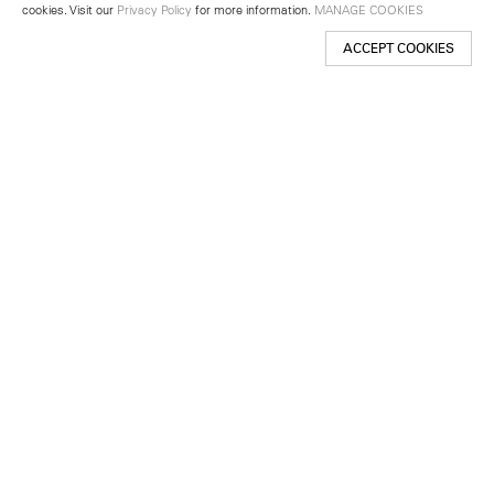
cookies. Visit our
Privacy Policy
for more information.
MANAGE COOKIES
ACCEPT COOKIES
New York
501 West 24th Street
New York, NY 10011
Telephone +1 212 255 2923
newyork@lehmannmaupin.com
Seoul
213 Itaewon-ro
Yongsan-gu, Seoul, Korea 04349
Telephone +82 2 725 0094
seoul@lehmannmaupin.com