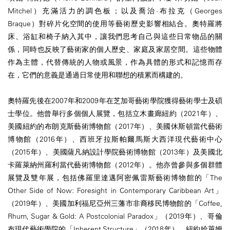
Mitchel）充滿活力的調色板；以及喬治·布拉克（Georges
Braque）對碎片化空間的使用等藝術歷史影響相結合。奧特羅將
床、浴缸和椅子納入其中，讓我們思考自己與這些日常物品的關
係，同時也反映了藝術家的個人歷史、家庭及家居空間。這些物體
作為主體，代替傳統的人物或風景，作為具體的形式和記憶而存
在，它們的意義是通過日常使用和聯想的積累而構建的。
奧特羅先後在2007年和2009年在芝加哥藝術學院獲得藝術學士及碩
士學位。他曾舉行多個個人展覽，包括立木畫廊紐約（2021年）、
美國紐約的布朗克斯藝術博物館（2017年）、美國休斯頓當代藝術
博物館（2016年）、西班牙拉斯帕爾馬斯大西洋現代藝術中心
（2015年）、美國薩凡納設計學院藝術博物館（2013年）及美國北
卡羅萊納州羅利當代藝術博物館（2012年）。他亦曾參與多個群體
展覽及雙年展，包括佛羅里達邁阿密佩雷斯藝術博物館的「The
Other Side of Now: Foresight in Contemporary Caribbean Art」
（2019年）、美國加利福尼亞州三藩市非裔移民博物館的「Coffee,
Rhum, Sugar & Gold: A Postcolonial Paradox」（2019年）、哥倫
布現代藝術學院的「Inherent Structure」（2018年）、紐約哈萊姆