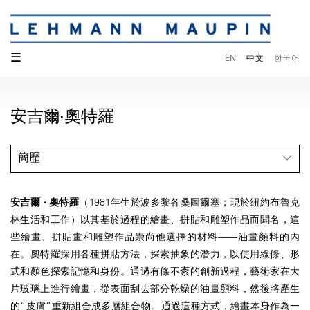
☰
EN
中文
한국어
安吉爾·奧特羅
簡歷
安吉爾 · 奧特羅
（1981年生於波多黎各桑圖爾塞；現於紐約布魯克
林生活和工作）以其基於過程的繪畫、拼貼和雕塑作品而聞名，這
些繪畫、拼貼畫和雕塑作品崇尚他選擇的材料——油畫顏料的內
在。奧特羅採用各種拼貼方法，探索抽象的潛力，以使用線條、形
式和顏色探索記憶和身份。通過有條不紊的創新過程，藝術家在大
片玻璃上進行繪畫，從表面刮去部分乾燥的油畫顏料，然後將產生
的“皮膚”重新組合成多層組合物。通過這種方式，繪畫本身作為一