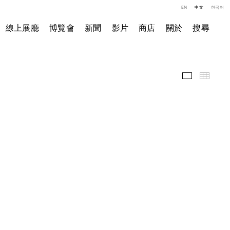
EN
中文
한국어
線上展廳
博覽會
新聞
影片
商店
關於
搜尋
精選作品
小图