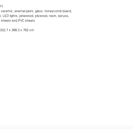
011
ceramic, enamel paint, glass, honeycomb board,
nt, LED lights, pinewood, plywood, resin, spruce,
e sheets and PVC sheets
 332.7 x 368.3 x 762 cm