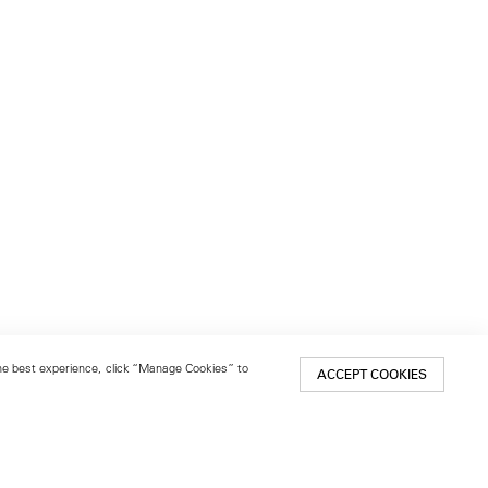
 the best experience, click “Manage Cookies” to
ACCEPT COOKIES