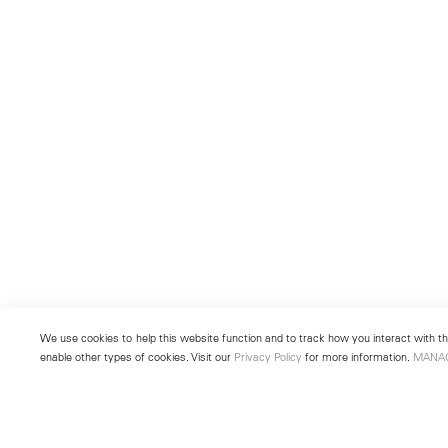
We use cookies to help this website function and to track how you interact with the
enable other types of cookies. Visit our
Privacy Policy
for more information.
MANA