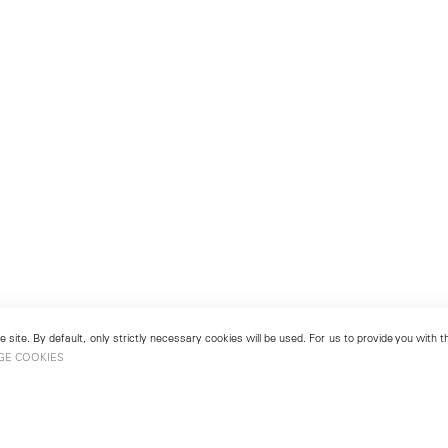
 site. By default, only strictly necessary cookies will be used. For us to provide you with
GE COOKIES