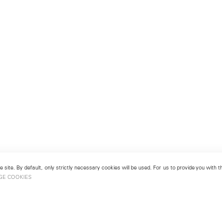
 site. By default, only strictly necessary cookies will be used. For us to provide you with
GE COOKIES