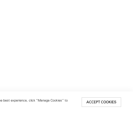
 the best experience, click “Manage Cookies” to
ACCEPT COOKIES