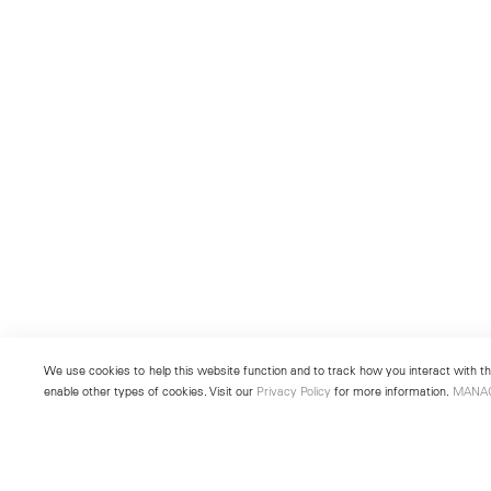
We use cookies to help this website function and to track how you interact with the
enable other types of cookies. Visit our
Privacy Policy
for more information.
MANA