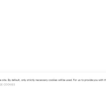
 site. By default, only strictly necessary cookies will be used. For us to provide you with
GE COOKIES