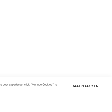
 the best experience, click “Manage Cookies” to
ACCEPT COOKIES