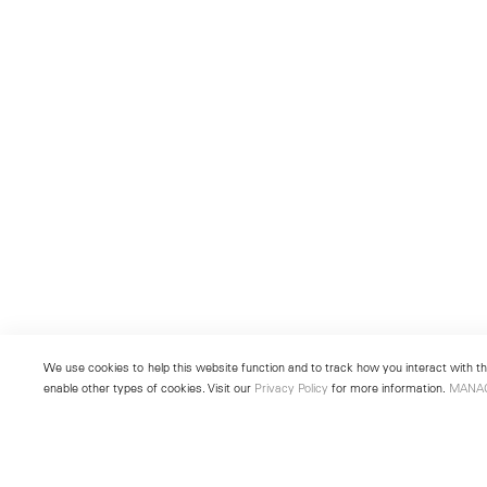
We use cookies to help this website function and to track how you interact with the
enable other types of cookies. Visit our
Privacy Policy
for more information.
MANA