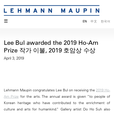
☰
EN
中文
한국어
Lee Bul awarded the 2019 Ho-Am
Prize 작가 이불, 2019 호암상 수상
April 3, 2019
Lehmann Maupin congratulates Lee Bul on receiving the
2019 Ho-
Am Prize
for the arts. The annual award is given “to people of
Korean heritage who have contributed to the enrichment of
culture and arts for humankind.” Gallery artist Do Ho Suh also