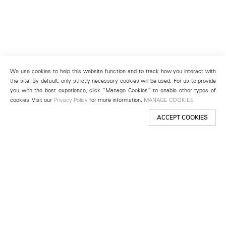
We use cookies to help this website function and to track how you interact with
the site. By default, only strictly necessary cookies will be used. For us to provide
you with the best experience, click “Manage Cookies” to enable other types of
cookies. Visit our
Privacy Policy
for more information.
MANAGE COOKIES
ACCEPT COOKIES
New York
501 West 24th Street
New York, NY 10011
Telephone +1 212 255 2923
newyork@lehmannmaupin.com