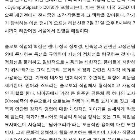
<Dyumpu(Slpash)>(2019)가 포함되는데, 이는 현재 미국 SCAD 미
술관 개인전에서 전시중인 조각 작품들과 그 맥락을 같이한다. 작가
가 참석하는 이번 전시의 오프닝 리셉션은 3월 21일 오후 5시부터 7
시까지 리만머핀 서울에서 진행될 예정이다.
슬로보 작업의 핵심은 젠더, 성적 정체성, 민족성과 관련된 고정관념
외에 존재하는 특성을 규명하여 자신의 정체성을 탐구하는 것이다.
정체성을 둘러싸고 일반적으로 사용되는 제한적인 용어들에 저항하
기 위해 작가는 그의 민족적, 문화적 배경과 관련된 시각적 비유를
사용하는 한편, 기표에 내재된 변이적이고 주관적인 특징에 의문을
제기한다. 언어와 스토리는 슬로보의 작업에서 형식적이고 개념적
인 역할을 한다. 남아공에서 가장 큰 원주민 공동체 중 하나인 코사
(Xhosa)족의 후손으로서 슬로보는 작품의 제목을 코사어로 짓고, 제
목과 연관된 창작의 경험에 대한 개인적인 이야기를 섬세하게 작품
에 담는다. 작가가 코사어로 작품의 제목을 정하는 것은 그의 작업을
묘사하는데 사용되는 ‘남아프리카’라는 포괄적인 용어에 대한 도전
이자, 그의 문화적 정체성에 힘을 부여하는 행위이며, 나아가 작품의