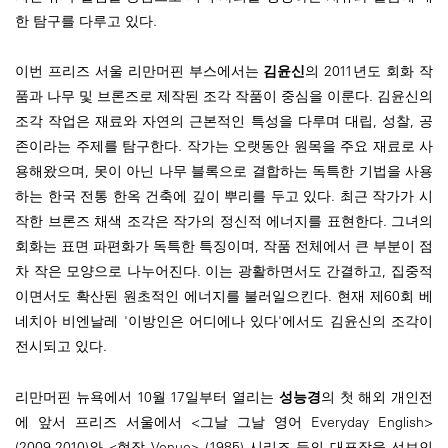
한 탐구를 다루고 있다.
이번 프리즈 서울 리만머핀 부스에서는
김윤신
의 2011년도 회화 작
품과 나무 및 브론즈로 제작된 조각 작품이 중심을 이룬다. 김윤신의
조각 작업은 재료와 자연의 근본적인 특성을 다루며 대립, 성찰, 공
존이라는 주제를 탐구한다. 작가는 오랫동안 원목을 주요 재료로 사
용해왔으며, 못이 아닌 나무 블록으로 결합하는 독특한 기법을 사용
하는 한국 전통 한옥 건축에 깊이 뿌리를 두고 있다. 최근 작가가 시
작한 브론즈 채색 조각은 작가의 정신적 에너지를 표현한다. 그녀의
회화는 표면 파편화가 독특한 특징이며, 작품 전체에서 큰 부분이 점
차 작은 모양으로 나누어진다. 이는 광활하면서도 간결하고, 집중적
이면서도 확산된 원초적인 에너지를 불러일으킨다. 현재 제60회 베
네치아 비엔날레 '이방인은 어디에나 있다'에서도 김윤신의 조각이
전시되고 있다.
리만머핀 뉴욕에서 10월 17일부터 열리는
성능경
의 첫 해외 개인전
에 앞서 프리즈 서울에서 <그날 그날 영어 Everyday English>
(2009-2010)와 <현장 Venue> (1985) 시리즈 등의 대표작을 선보인