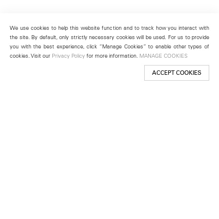
We use cookies to help this website function and to track how you interact with
the site. By default, only strictly necessary cookies will be used. For us to provide
you with the best experience, click “Manage Cookies” to enable other types of
cookies. Visit our
Privacy Policy
for more information.
MANAGE COOKIES
ACCEPT COOKIES
New York
501 West 24th Street
New York, NY 10011
Telephone +1 212 255 2923
newyork@lehmannmaupin.com
Seoul
213 Itaewon-ro