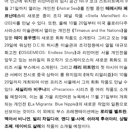
어 인근에 위치한 리만머핀의 임시 공간 No.9 코크 스트리트에서 9
월 21일까지 열리는 개인전 ⟪Astral Sea⟫를 진행 중인
테레시타 페
르난데스
의 새로운 종이 조각 패널 작품 <Stella Maris(Net) 4>
(2024)를 만날 수 있다. 또한, 올해 10월 20일부터 미국 플로리다주
사라소타 미술관에서 열리는 개인전 ⟪Timaeus and the Nations⟫을
앞둔
태미 응우옌
의 새로운 회화 작품도 소개된다. 그리고 오는 9월
29일에 워싱턴 D.C.의 허시혼 미술관과 조각정원에서 열릴 대규모
회고전 ⟪OSGEMEOS: Endless Story⟫과 리만머핀 서울 개인전을
앞두고 있는 브라질의 듀오작가 오스제미오스의 새로운 회화도 프
리즈 서울 부스에서 소개된다. 그리고
래리 피트먼
의 첫 아시아 미술
관 서베이 전시로 중국 상하이 롱 뮤지엄의 ⟪매직 리얼리즘⟫이 10월
20일까지 개최되며 이번 프리즈 서울에서 그의 회화 작품도 만날 수
있다.
세실리아 비쿠냐
의 <Precarios> 시리즈 중 여러 작품도 소개
될 예정이며, 이는 올 가을 리만머핀 뉴욕에서 11월 21일부터 개최
되는 개인전 ⟪La Migranta: Blue Nipple⟫의 새로운 작업의 일환으로
선보이는 것이다. 이 외에도 부스 프레젠테이션에는
로리엘 벨트란
,
맥아서 비니언
,
빌리 차일디쉬
,
맨디 엘-사예
,
쉬라제 후쉬아리
,
샹탈
조페
,
데이비드 살레
의 작품이 소개될 예정이다.