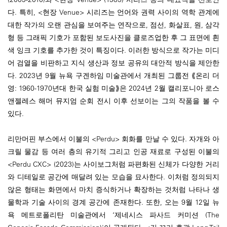
다. 특히, <현장 Venue> 시리즈는 언어와 권력 사이의 역학 관계에
대한 작가의 오랜 관심을 보여주는 연작으로, 점선, 화살표, 원, 삼각
형 등 그래픽 기호가 포함된 보도사진을 클로즈업한 후 그 표면에 흰
색 잉크 기호를 추가한 것이 특징이다. 이러한 방식으로 작가는 미디
어 검열을 비판하고 지식 생산과 정보 공유의 대안적 방식을 제안한
다. 2023년 9월 뉴욕 구겐하임 미술관에서 개최된 그룹전 ⟪온리 더
영: 1960-1970년대 한국 실험 미술⟫은 2024년 2월 캘리포니아 로스
앤젤레스 해머 뮤지엄 순회 전시 이후 선보이는 그의 작품을 볼 수
있다.
리만머핀 부스에서 이불의 <Perdu> 회화를 만날 수 있다. 자개와 아
크릴 물감 등 여러 층의 유기적 그리고 인공 재료로 구성된 이불의
<Perdu CXC> (2023)는 사이보그처럼 파편화된 신체가 다양한 거리
와 디테일로 공간에 매달려 있는 모습을 묘사한다. 이처럼 정의되지
않은 형태는 화면에서 마치 증식하거나 확장하는 것처럼 나타나 생
물학과 기술 사이의 경계 공간에 존재한다. 또한, 오는 9월 12일 뉴
욕 메트로폴리탄 미술관에서 ‘제네시스 파사드 커미션 (The