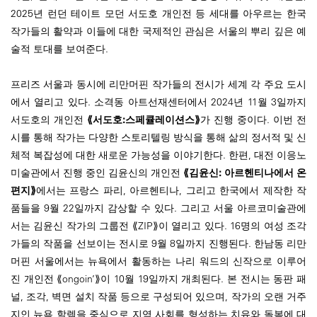
2025년 런던 테이트 모던 서도호 개인전 등 세대를 아우르는 한국
작가들의 활약과 이들에 대한 국제적인 관심은 서울의 뿌리 깊은 예
술적 토대를 보여준다.
프리즈 서울과 동시에 리만머핀 작가들의 전시가 세계 각 주요 도시
에서 열리고 있다. 소격동 아트선재센터에서 2024년 11월 3일까지
서도호의 개인전
⟪서도호:스페큘레이션스⟫
가 진행 중이다. 이번 전
시를 통해 작가는 다양한 스토리텔링 방식을 통해 삶의 정서적 및 신
체적 복잡성에 대한 새로운 가능성을 이야기한다. 한편, 대전 이응노
미술관에서 진행 중인 김윤신의 개인전
⟪김윤신: 아르헨티나에서 온
편지⟫
에서는 프랑스 파리, 아르헨티나, 그리고 한국에서 제작한 작
품들을 9월 22일까지 감상할 수 있다. 그리고 서울 아르코미술관에
서는 김윤신 작가의 그룹전 ⟪ZIP⟫이 열리고 있다. 16명의 여성 조각
가들의 작품을 선보이는 전시로 9월 8일까지 진행된다. 한남동 리만
머핀 서울에서는 뉴욕에서 활동하는 나리 워드의 신작으로 이루어
진 개인전 ⟪ongoin’⟫이 10월 19일까지 개최된다. 본 전시는 동판 패
널, 조각, 벽면 설치 작품 등으로 구성되어 있으며, 작가의 오랜 거주
지인 뉴욕 할렘을 중심으로 지역 사회를 형성하는 치유와 돌봄에 대