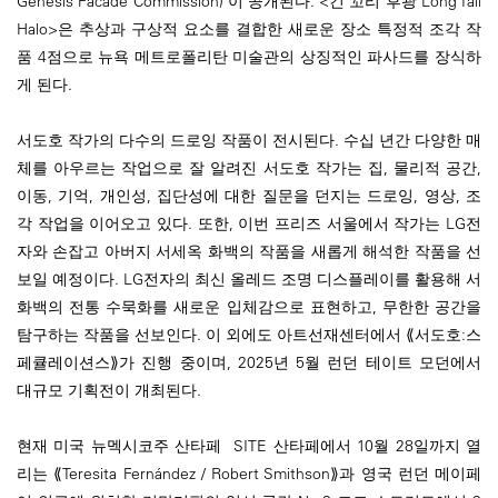
Genesis Facade Commission)'이 공개된다. <긴 꼬리 후광 Long Tail
Halo>은 추상과 구상적 요소를 결합한 새로운 장소 특정적 조각 작
품 4점으로 뉴욕 메트로폴리탄 미술관의 상징적인 파사드를 장식하
게 된다.
서도호 작가의 다수의 드로잉 작품이 전시된다. 수십 년간 다양한 매
체를 아우르는 작업으로 잘 알려진 서도호 작가는 집, 물리적 공간,
이동, 기억, 개인성, 집단성에 대한 질문을 던지는 드로잉, 영상, 조
각 작업을 이어오고 있다. 또한, 이번 프리즈 서울에서 작가는 LG전
자와 손잡고 아버지 서세옥 화백의 작품을 새롭게 해석한 작품을 선
보일 예정이다. LG전자의 최신 올레드 조명 디스플레이를 활용해 서
화백의 전통 수묵화를 새로운 입체감으로 표현하고, 무한한 공간을
탐구하는 작품을 선보인다. 이 외에도 아트선재센터에서 ⟪서도호:스
페큘레이션스⟫가 진행 중이며, 2025년 5월 런던 테이트 모던에서
대규모 기획전이 개최된다.
현재 미국 뉴멕시코주 산타페 SITE 산타페에서 10월 28일까지 열
리는 ⟪Teresita Fernández / Robert Smithson⟫과 영국 런던 메이페