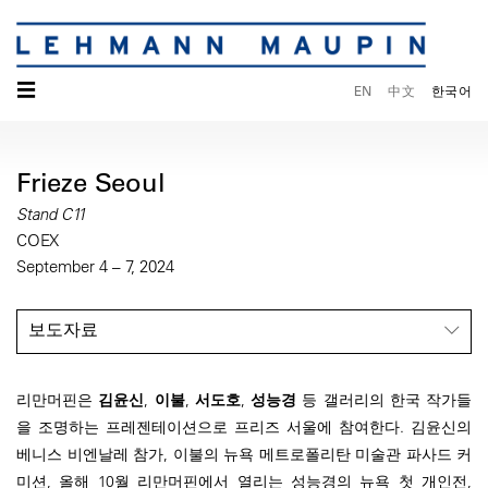
☰
EN
中文
한국어
Frieze Seoul
Stand C11
COEX
September 4 – 7, 2024
보도자료
리만머핀은
김윤신
,
이불
,
서도호
,
성능경
등 갤러리의 한국 작가들
을 조명하는 프레젠테이션으로 프리즈 서울에 참여한다. 김윤신의
베니스 비엔날레 참가, 이불의 뉴욕 메트로폴리탄 미술관 파사드 커
미션, 올해 10월 리만머핀에서 열리는 성능경의 뉴욕 첫 개인전,